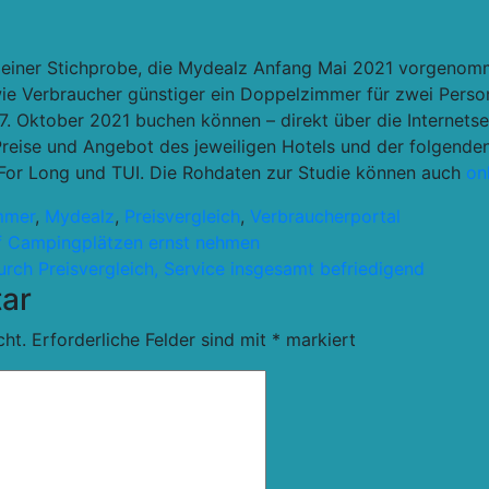
 einer Stichprobe, die Mydealz Anfang Mai 2021 vorgenomm
wie Verbraucher günstiger ein Doppelzimmer für zwei Person
. Oktober 2021 buchen können – direkt über die Internetseit
 Preise und Angebot des jeweiligen Hotels und der folgend
For Long und TUI. Die Rohdaten zur Studie können auch
on
mmer
,
Mydealz
,
Preisvergleich
,
Verbraucherportal
uf Campingplätzen ernst nehmen
rch Preisvergleich, Service insgesamt befriedigend
ar
cht.
Erforderliche Felder sind mit
*
markiert