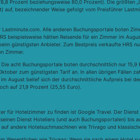
78,8 Prozent beziehungsweise 80,0 Prozent). Die größten 
t) auf, bezeichnender Weise gefolgt vom Preisführer Last
ur Lastminute.com. Alle anderen Buchungsportale boten Zimm
RS beispielsweise hätten Reisende für ein Zimmer im Augu
beim günstigsten Anbieter. Zum Bestpreis verkaufte HRS nu
en Zimmer.
. Die acht Buchungsportale boten durchschnittlich nur 15,9
ktober zum günstigsten Tarif an. In allen übrigen Fällen zah
e im August belief sich der durchschnittliche Aufpreis bei d
och auf 21,9 Prozent (25,55 Euro).
ter für Hotelzimmer zu finden ist Google Travel. Der Dien
 seinen Dienst Hoteliers (und auch Buchungsportalen) bis au
f auf andere Hotelsuchmaschinen wie Trivago und klassisch
im Wesentlichen wie Trivago: Wenn sie nach einem Hotel suc