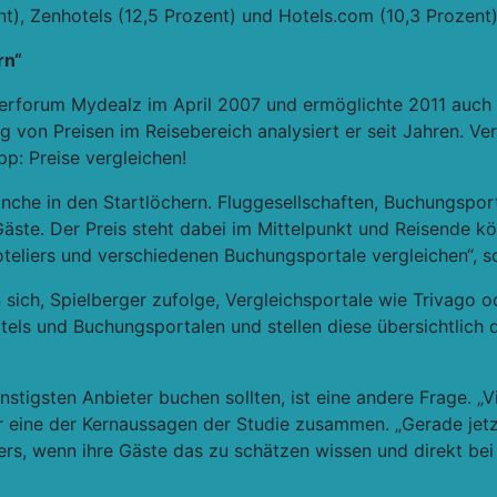
t), Zenhotels (12,5 Prozent) und Hotels.com (10,3 Prozent)
rn“
erforum Mydealz im April 2007 und ermöglichte 2011 auch
g von Preisen im Reisebereich analysiert er seit Jahren. Ve
p: Preise vergleichen!
nche in den Startlöchern. Fluggesellschaften, Buchungsporta
ste. Der Preis steht dabei im Mittelpunkt und Reisende kön
oteliers und verschiedenen Buchungsportale vergleichen“, s
sich, Spielberger zufolge, Vergleichsportale wie Trivago o
tels und Buchungsportalen und stellen diese übersichtlich 
tigsten Anbieter buchen sollten, ist eine andere Frage. „Vi
ger eine der Kernaussagen der Studie zusammen. „Gerade jet
ers, wenn ihre Gäste das zu schätzen wissen und direkt bei