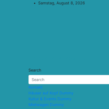
Skip
Samstag, August 8, 2026
to
content
Touristik.Tips
… für deine Reiseplanung
Search
Kontakt
Häuser auf Kopf Dummy
Kultur & Events Dummy
Mietwagen Dummy