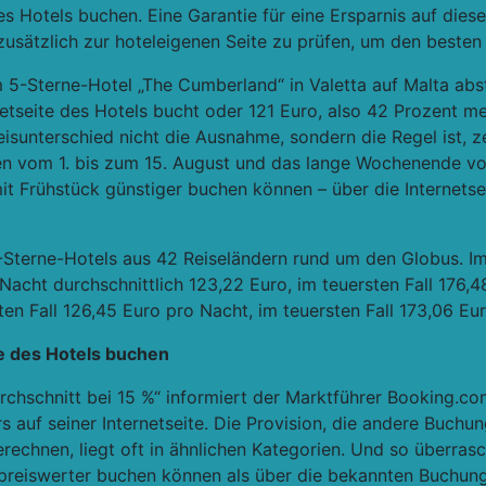
es Hotels buchen. Eine Garantie für eine Ersparnis auf dies
usätzlich zur hoteleigenen Seite zu prüfen, um den besten 
 5-Sterne-Hotel „The Cumberland“ in Valetta auf Malta abs
netseite des Hotels bucht oder 121 Euro, also 42 Prozent m
eisunterschied nicht die Ausnahme, sondern die Regel ist, z
 vom 1. bis zum 15. August und das lange Wochenende vom
it Frühstück günstiger buchen können – über die Internetse
5-Sterne-Hotels aus 42 Reiseländern rund um den Globus. Im
acht durchschnittlich 123,22 Euro, im teuersten Fall 176,4
n Fall 126,45 Euro pro Nacht, im teuersten Fall 173,06 Eur
te des Hotels buchen
urchschnitt bei 15 %“ informiert der Marktführer Booking.
rs auf seiner Internetseite. Die Provision, die andere Buchun
echnen, liegt oft in ähnlichen Kategorien. Und so überras
ft preiswerter buchen können als über die bekannten Buchun