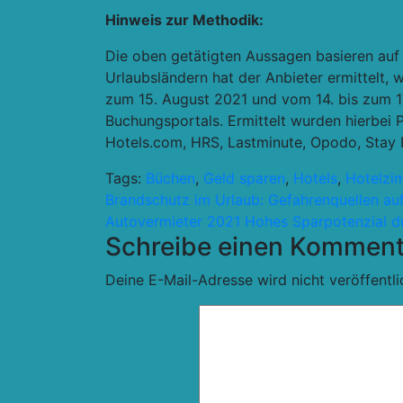
Hinweis zur Methodik:
Die oben getätigten Aussagen basieren auf
Urlaubsländern hat der Anbieter ermittelt, 
zum 15. August 2021 und vom 14. bis zum 17
Buchungsportals. Ermittelt wurden hierbei
Hotels.com, HRS, Lastminute, Opodo, Stay 
Tags:
Büchen
,
Geld sparen
,
Hotels
,
Hotelzi
Beitragsnavigation
Brandschutz im Urlaub: Gefahrenquellen a
Autovermieter 2021 Hohes Sparpotenzial du
Schreibe einen Komment
Deine E-Mail-Adresse wird nicht veröffentli