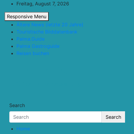
Skip
Freitag, August 7, 2026
to
Responsive Menu
content
Ältere News (letzte 20 Jahre)
Touristische Bilddatenbank
Palma.Guide
Palma Gastroguide
Reisen buchen
Touristik.Tips
… für deine Reiseplanung
Search
Search
Home