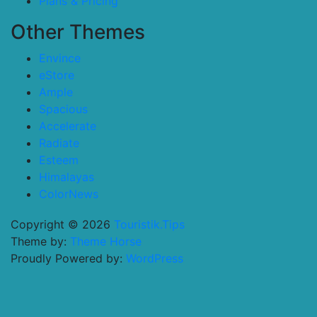
Plans & Pricing
Other Themes
Envince
eStore
Ample
Spacious
Accelerate
Radiate
Esteem
Himalayas
ColorNews
Copyright © 2026
Touristik.Tips
Theme by:
Theme Horse
Proudly Powered by:
WordPress