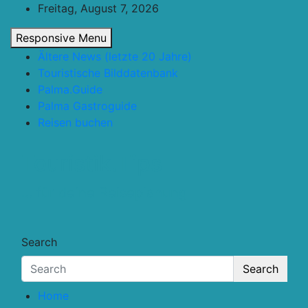
Skip
Freitag, August 7, 2026
to
Responsive Menu
content
Ältere News (letzte 20 Jahre)
Touristische Bilddatenbank
Palma.Guide
Palma Gastroguide
Reisen buchen
Touristik.Tips
… für deine Reiseplanung
Search
Search
Home