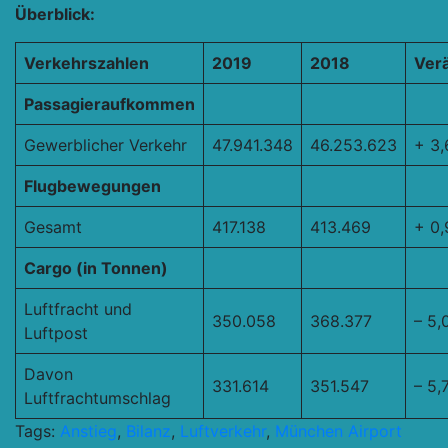
Überblick:
Verkehrszahlen
2019
2018
Ver
Passagieraufkommen
Gewerblicher Verkehr
47.941.348
46.253.623
+ 3,
Flugbewegungen
Gesamt
417.138
413.469
+ 0,
Cargo (in Tonnen)
Luftfracht und
350.058
368.377
– 5,
Luftpost
Davon
331.614
351.547
– 5,
Luftfrachtumschlag
Tags:
Anstieg
,
Bilanz
,
Luftverkehr
,
München Airport