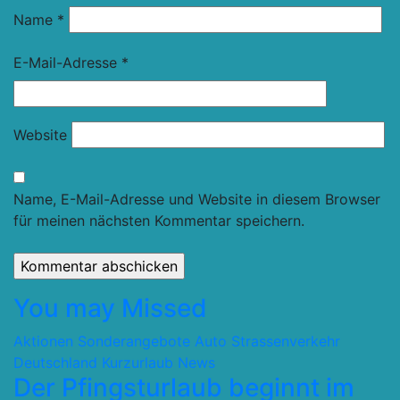
Name
*
E-Mail-Adresse
*
Website
Name, E-Mail-Adresse und Website in diesem Browser
für meinen nächsten Kommentar speichern.
You may Missed
Aktionen Sonderangebote
Auto Strassenverkehr
Deutschland
Kurzurlaub
News
Der Pfingsturlaub beginnt im