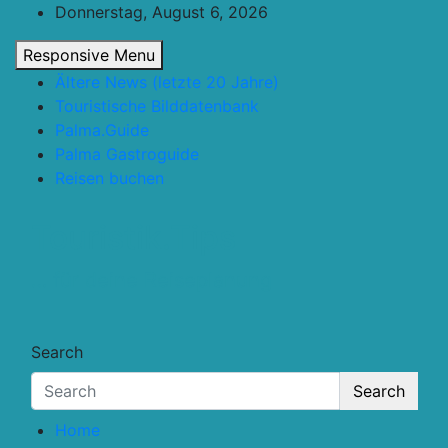
Skip
Donnerstag, August 6, 2026
to
Responsive Menu
content
Ältere News (letzte 20 Jahre)
Touristische Bilddatenbank
Palma.Guide
Palma Gastroguide
Reisen buchen
Touristik.Tips
… für deine Reiseplanung
Search
Search
Home