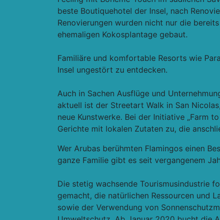
beste Boutiquehotel der Insel, nach Renov
Renovierungen wurden nicht nur die bereit
ehemaligen Kokosplantage gebaut.
Familiäre und komfortable Resorts wie Par
Insel ungestört zu entdecken.
Auch in Sachen Ausflüge und Unternehmunge
aktuell ist der Streetart Walk in San Nicola
neue Kunstwerke. Bei der Initiative „Farm 
Gerichte mit lokalen Zutaten zu, die ansc
Wer Arubas berühmten Flamingos einen Besuc
ganze Familie gibt es seit vergangenem Jah
Die stetig wachsende Tourismusindustrie fo
gemacht, die natürlichen Ressourcen und 
sowie der Verwendung von Sonnenschutzmit
Umweltschutz. Ab Januar 2020 bucht die Aru