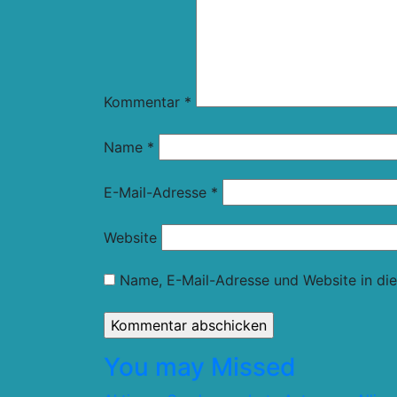
Kommentar
*
Name
*
E-Mail-Adresse
*
Website
Name, E-Mail-Adresse und Website in di
You may Missed