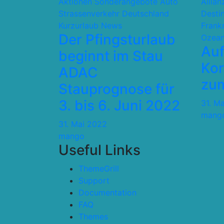
Aktionen Sonderangebote
Auto
Allia
Strassenverkehr
Deutschland
Desti
Kurzurlaub
News
Frank
Der Pfingsturlaub
Ozean
Auf
beginnt im Stau
Kor
ADAC
zum
Stauprognose für
3. bis 6. Juni 2022
31. M
mang
31. Mai 2022
mango
Useful Links
ThemeGrill
Support
Documentation
FAQ
Themes