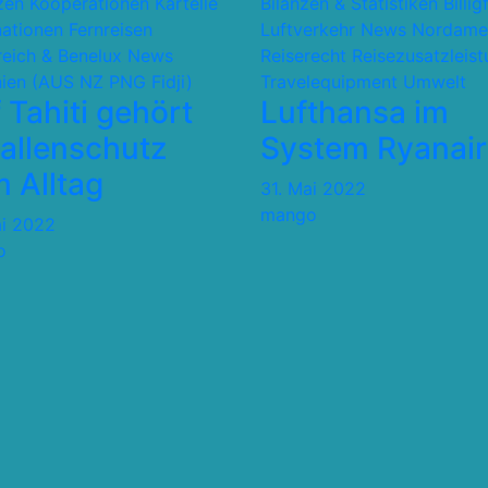
nzen Kooperationen Kartelle
Bilanzen & Statistiken
Billig
nationen
Fernreisen
Luftverkehr
News
Nordame
reich & Benelux
News
Reiserecht
Reisezusatzleis
ien (AUS NZ PNG Fidji)
Travelequipment
Umwelt
 Tahiti gehört
Lufthansa im
allenschutz
System Ryanair
 Alltag
31. Mai 2022
mango
ai 2022
o