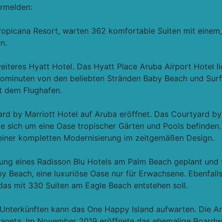
ermelden:
ropicana Resort, warten 362 komfortable Suiten mit einem,
n.
eiteres Hyatt Hotel. Das Hyatt Place Aruba Airport Hotel l
utominuten von den beliebten Stränden Baby Beach und Surf
it dem Flughafen.
 by Marriott Hotel auf Aruba eröffnet. Das Courtyard by 
 sich um eine Oase tropischer Gärten und Pools befinden. 
h einer kompletten Modernisierung im zeitgemäßen Design.
nung eines Radisson Blu Hotels am Palm Beach geplant und 
 Beach, eine luxuriöse Oase nur für Erwachsene. Ebenfalls 
das mit 330 Suiten am Eagle Beach entstehen soll.
Unterkünften kann das One Happy Island aufwarten. Die Ar
aneta. Im November 2019 eröffnete das ehemalige Boardwal