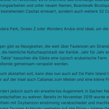
ierungsarbeiten und unter neuem Namen, Boardwalk Boutiqu
s bestehenden Casitas erneuert, sondern auch weitere 32 C
adera Park, Ocean Z oder Wonders Aruba sind ideal, um die
n gibt es Neuigkeiten, die weit über Faulenzen am Strand 
s, die heimliche Kulturhauptstadt der Karibik. Jahr für Jahr
to Table“ besuchen die Gäste eine typisch arubanische Farm
hließende gemeinsam verspeist werden.
h abstatten soll, kann dies nun auch auf De Palm Island tu
r auf der Insel auch Cabanas zum Mieten und eine kleine Fl
rdert jedoch auch ein erweitertes Augenmerk in Sachen Nac
Landschaften zu wahren. Bereits im November 2019 wurde e
teln mit Oxybenzon einstimmig verabschiedet und machte
ba Tourism Authority weiterhin auf alle Flüge – interne Ge