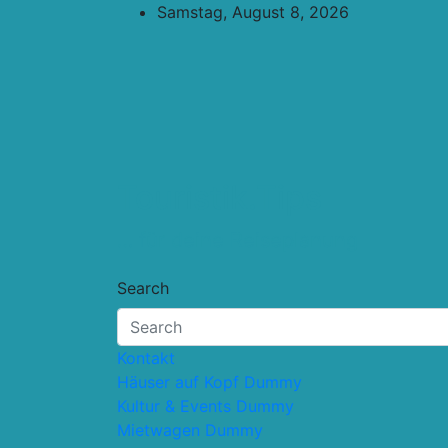
Skip
Samstag, August 8, 2026
to
content
Touristik.Tips
… für deine Reiseplanung
Search
Kontakt
Häuser auf Kopf Dummy
Kultur & Events Dummy
Mietwagen Dummy