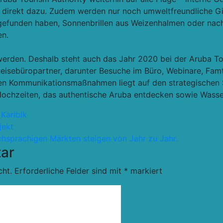
 direkt dazu. Zudem werden nur noch umweltfreundliche Gi
tz gefunden haben, Sonnenbrillen aus Weizenhalmen oder nac
en.
werden. Deshalb steht auch das Jahr 2020 bei der Aruba To
isebüropartner, darunter Besuche im Büro, Webinare, Famt
en Kommunikationsmaßnahmen liegt auf den strategischen S
 Hochzeiten, das authentische Aruba entdecken sowie Wass
,
Karibik
jekt
schsprachigen Märkten steigen von Jahr zu Jahr.
ar
cht.
Erforderliche Felder sind mit
*
markiert