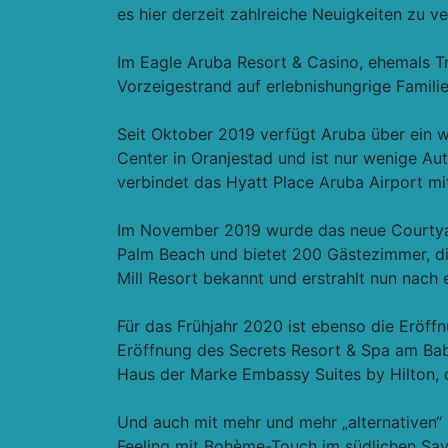
es hier derzeit zahlreiche Neuigkeiten zu v
Im Eagle Aruba Resort & Casino, ehemals T
Vorzeigestrand auf erlebnishungrige Familie
Seit Oktober 2019 verfügt Aruba über ein w
Center in Oranjestad und ist nur wenige A
verbindet das Hyatt Place Aruba Airport m
Im November 2019 wurde das neue Courtyard
Palm Beach und bietet 200 Gästezimmer, die
Mill Resort bekannt und erstrahlt nun nac
Für das Frühjahr 2020 ist ebenso die Eröff
Eröffnung des Secrets Resort & Spa am Baby
Haus der Marke Embassy Suites by Hilton, 
Und auch mit mehr und mehr „alternativen“ 
Feeling mit Bohème-Touch im südlichen Sav