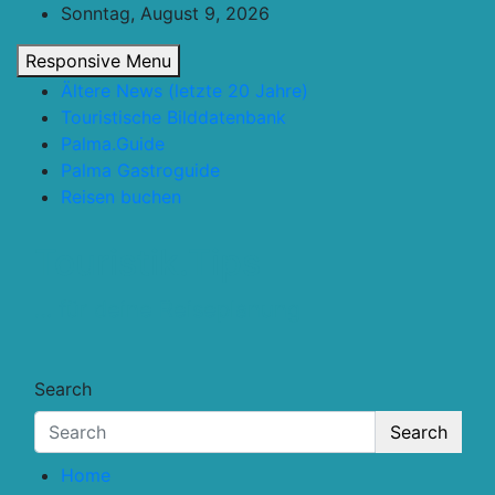
Skip
Sonntag, August 9, 2026
to
Responsive Menu
content
Ältere News (letzte 20 Jahre)
Touristische Bilddatenbank
Palma.Guide
Palma Gastroguide
Reisen buchen
Touristik.Tips
… für deine Reiseplanung
Search
Search
Home