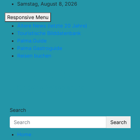
Skip
Samstag, August 8, 2026
to
Responsive Menu
content
Ältere News (letzte 20 Jahre)
Touristische Bilddatenbank
Palma.Guide
Palma Gastroguide
Reisen buchen
Touristik.Tips
… für deine Reiseplanung
Search
Search
Home