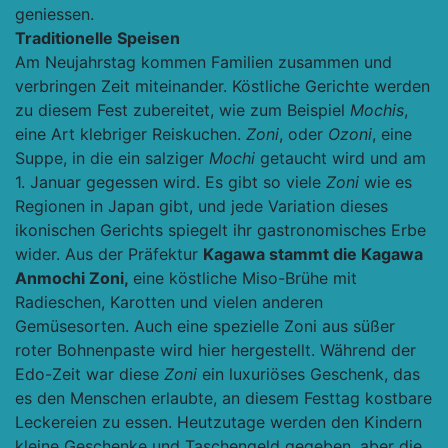
geniessen.
Traditionelle Speisen
Am Neujahrstag kommen Familien zusammen und
verbringen Zeit miteinander. Köstliche Gerichte werden
zu diesem Fest zubereitet, wie zum Beispiel
Mochis
,
eine Art klebriger Reiskuchen.
Zoni
, oder
Ozoni
, eine
Suppe, in die ein salziger
Mochi
getaucht wird und am
1. Januar gegessen wird. Es gibt so viele
Zoni
wie es
Regionen in Japan gibt, und jede Variation dieses
ikonischen Gerichts spiegelt ihr gastronomisches Erbe
wider. Aus der Präfektur
Kagawa stammt die Kagawa
Anmochi Zoni,
eine köstliche Miso-Brühe mit
Radieschen, Karotten und vielen anderen
Gemüsesorten. Auch eine spezielle Zoni aus süßer
roter Bohnenpaste wird hier hergestellt. Während der
Edo-Zeit war diese
Zoni
ein luxuriöses Geschenk, das
es den Menschen erlaubte, an diesem Festtag kostbare
Leckereien zu essen. Heutzutage werden den Kindern
kleine Geschenke und Taschengeld gegeben, aber die