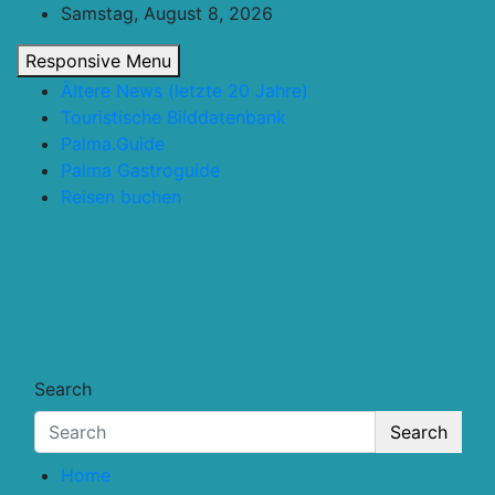
Skip
Samstag, August 8, 2026
to
Responsive Menu
content
Ältere News (letzte 20 Jahre)
Touristische Bilddatenbank
Palma.Guide
Palma Gastroguide
Reisen buchen
Touristik.Tips
… für deine Reiseplanung
Search
Search
Home