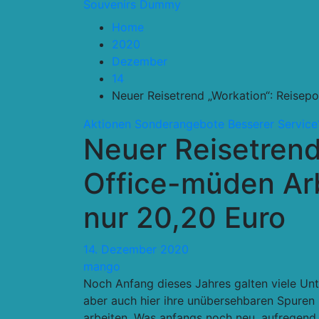
Souvenirs Dummy
Home
2020
Dezember
14
Neuer Reisetrend „Workation“: Reisep
Aktionen Sonderangebote
Besserer Service
Neuer Reisetrend
Office-müden Ar
nur 20,20 Euro
14. Dezember 2020
mango
Noch Anfang dieses Jahres galten viele Un
aber auch hier ihre unübersehbaren Spuren h
arbeiten. Was anfangs noch neu, aufregend u