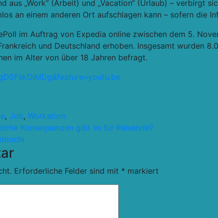
aus „Work“ (Arbeit) und „Vacation“ (Urlaub) – verbirgt sic
os an einem anderen Ort aufschlagen kann – sofern die Inf
ePoll im Auftrag von Expedia online zwischen dem 5. No
Frankreich und Deutschland erhoben. Insgesamt wurden 8.
en im Alter von über 18 Jahren befragt.
=gD5FskOiMDg&feature=youtu.be
ie
,
Job
,
Workation
lche Konsequenzen gibt es für Reisende?
etouchi
ar
cht.
Erforderliche Felder sind mit
*
markiert