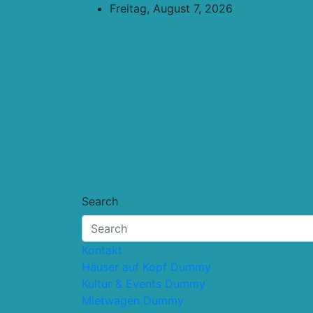
Skip
Freitag, August 7, 2026
to
content
Touristik.Tips
… für deine Reiseplanung
Search
Kontakt
Häuser auf Kopf Dummy
Kultur & Events Dummy
Mietwagen Dummy