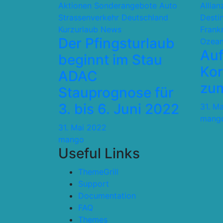
Aktionen Sonderangebote
Auto
Allia
Strassenverkehr
Deutschland
Desti
Kurzurlaub
News
Frank
Der Pfingsturlaub
Ozean
Auf
beginnt im Stau
Kor
ADAC
zum
Stauprognose für
3. bis 6. Juni 2022
31. M
mang
31. Mai 2022
mango
Useful Links
ThemeGrill
Support
Documentation
FAQ
Themes