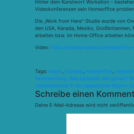
Hinter dem Kunstwort Workation – bestehend 
Videokonferenzen sein Homeoffice probleml
Die „Work from Here“-Studie wurde von On
den USA, Kanada, Mexiko, Großbritannien, 
arbeiten bzw. im Home-Office arbeiten könn
Video:
https://www.youtube.com/watch?v
Tags:
Arbeit
,
Expedia
,
Homeoffice
,
Hoteller
Beitragsnavigation
Reisewarnung: Was bedeutet das genau? We
Jahreswechsel in der japanischen Region S
Schreibe einen Komment
Deine E-Mail-Adresse wird nicht veröffentli