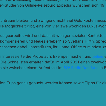
ere“-Studie von Online-Reisebüro Expedia wünschen sich 49
chtraum bleiben und zwingend nicht viel Geld kosten muss,
die Möglichkeit gibt, eine von vier zweiwöchigen Luxus-Wo
us gearbeitet wird und das mit weniger sozialen Kontakten
ompensieren und Neues erleben“, so Svetlana Hirth, Sprec
enschen dabei unterstützen, ihr Home-Office zumindest zeit
 Interessierte die Probe aufs Exempel machen und
online
e
Die Schnellsten erhalten dafür im April 2021 einen zweiwöc
n sie zwischen einem Aufenthalt im
SO/ Berlin Das Stue
in B
ion-Trips genau gebucht werden können sowie Tipps für ei