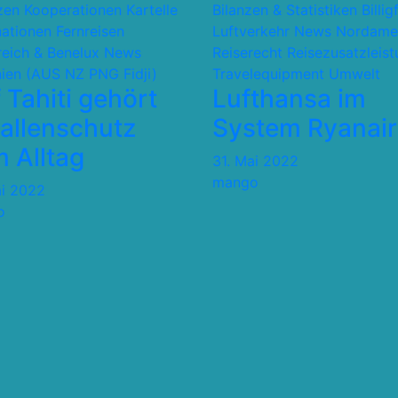
nzen Kooperationen Kartelle
Bilanzen & Statistiken
Billig
nationen
Fernreisen
Luftverkehr
News
Nordame
reich & Benelux
News
Reiserecht
Reisezusatzleis
ien (AUS NZ PNG Fidji)
Travelequipment
Umwelt
 Tahiti gehört
Lufthansa im
allenschutz
System Ryanair
 Alltag
31. Mai 2022
mango
ai 2022
o