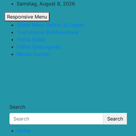
Skip
Samstag, August 8, 2026
to
Responsive Menu
content
Ältere News (letzte 20 Jahre)
Touristische Bilddatenbank
Palma.Guide
Palma Gastroguide
Reisen buchen
Touristik.Tips
… für deine Reiseplanung
Search
Search
Home