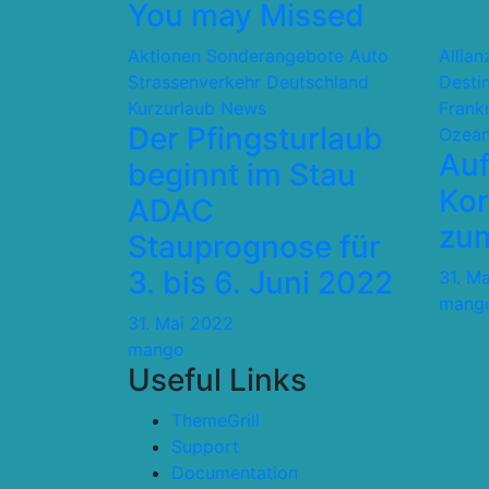
You may Missed
der
Aktionen Sonderangebote
Auto
Allia
Beiträge
Strassenverkehr
Deutschland
Desti
Kurzurlaub
News
Frank
Der Pfingsturlaub
Ozean
Auf
beginnt im Stau
Kor
ADAC
zum
Stauprognose für
3. bis 6. Juni 2022
31. M
mang
31. Mai 2022
mango
Useful Links
ThemeGrill
Support
Documentation