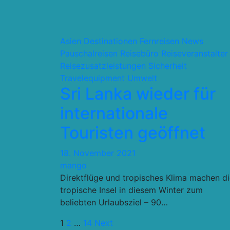
Asien
Destinationen
Fernreisen
News
Pauschalreisen
Reisebüro
Reiseveranstalter
Reisezusatzleistungen
Sicherheit
Travelequipment
Umwelt
Sri Lanka wieder für
internationale
Touristen geöffnet
18. November 2021
mango
Direktflüge und tropisches Klima machen d
tropische Insel in diesem Winter zum
beliebten Urlaubsziel – 90…
Seitennummerierung
1
2
…
14
Next