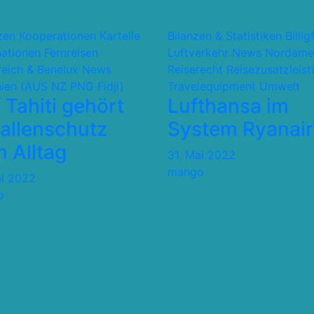
nzen Kooperationen Kartelle
Bilanzen & Statistiken
Billig
nationen
Fernreisen
Luftverkehr
News
Nordame
reich & Benelux
News
Reiserecht
Reisezusatzleis
ien (AUS NZ PNG Fidji)
Travelequipment
Umwelt
 Tahiti gehört
Lufthansa im
allenschutz
System Ryanair
 Alltag
31. Mai 2022
mango
ai 2022
o