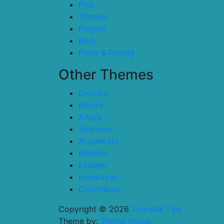
FAQ
Themes
Plugins
Blog
Plans & Pricing
Other Themes
Envince
eStore
Ample
Spacious
Accelerate
Radiate
Esteem
Himalayas
ColorNews
Copyright © 2026
Touristik.Tips
Theme by:
Theme Horse