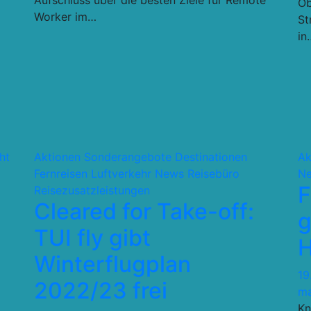
Aufschluss über die besten Ziele für Remote
Ob
Worker im…
St
in
ht
Aktionen Sonderangebote
Destinationen
Ak
Fernreisen
Luftverkehr
News
Reisebüro
N
F
Reisezusatzleistungen
Cleared for Take-off:
g
TUI fly gibt
H
Winterflugplan
19
2022/23 frei
m
Kn