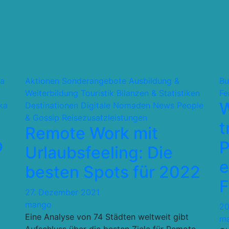
ca
Aktionen Sonderangebote
Ausbildung &
Bu
Weiterbildung Touristik
Bilanzen & Statistiken
Fe
W
ka
Destinationen
Digitale Nomaden
News
People
& Gossip
Reisezusatzleistungen
t
Remote Work mit
b
P
Urlaubsfeeling: Die
e
besten Spots für 2022
F
27. Dezember 2021
mango
20
Eine Analyse von 74 Städten weltweit gibt
m