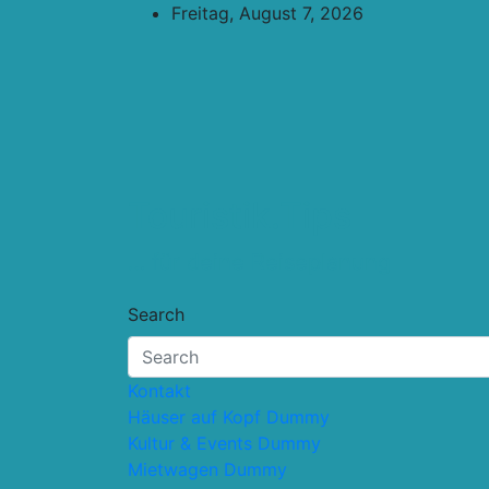
Skip
Freitag, August 7, 2026
to
content
Touristik.Tips
… für deine Reiseplanung
Search
Kontakt
Häuser auf Kopf Dummy
Kultur & Events Dummy
Mietwagen Dummy