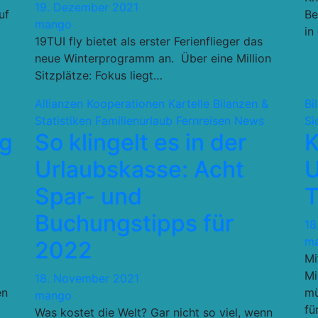
19. Dezember 2021
uf
Be
mango
in
19TUI fly bietet als erster Ferienflieger das
neue Winterprogramm an. Über eine Million
Sitzplätze: Fokus liegt…
Allianzen Kooperationen Kartelle
Bilanzen &
Bi
Statistiken
Familienurlaub
Fernreisen
News
Si
ng
So klingelt es in der
K
Urlaubskasse: Acht
U
Spar- und
T
Buchungstipps für
18
m
2022
Mi
Mi
18. November 2021
en
mü
mango
fü
Was kostet die Welt? Gar nicht so viel, wenn