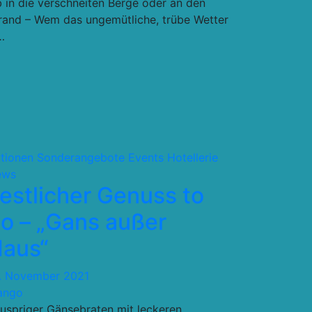
 in die verschneiten Berge oder an den
rand – Wem das ungemütliche, trübe Wetter
…
tionen Sonderangebote
Events
Hotellerie
ews
estlicher Genuss to
o – „Gans außer
aus“
. November 2021
ango
uspriger Gänsebraten mit leckeren