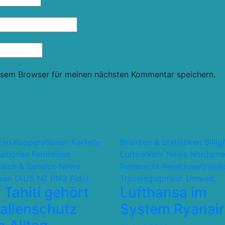
esem Browser für meinen nächsten Kommentar speichern.
nzen Kooperationen Kartelle
Bilanzen & Statistiken
Billig
nationen
Fernreisen
Luftverkehr
News
Nordame
reich & Benelux
News
Reiserecht
Reisezusatzleis
ien (AUS NZ PNG Fidji)
Travelequipment
Umwelt
 Tahiti gehört
Lufthansa im
allenschutz
System Ryanair