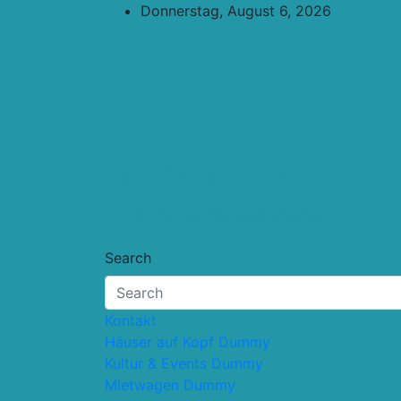
Skip
Donnerstag, August 6, 2026
to
content
Touristik.Tips
… für deine Reiseplanung
Search
Kontakt
Häuser auf Kopf Dummy
Kultur & Events Dummy
Mietwagen Dummy