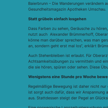
Baierbrunn – Die Wanderungen verändern au
Gesundheitsmagazin Apotheken Umschau
.
Statt grübeln einfach losgehen
Dass Farben zu sehen, Geräusche zu hören,
nutzt auch Alexander Brümmerhoff, Oberarzt 
könne man darüber sprechen, was man gera
an, sondern geht erst mal los“
, erklärt Brüm
Auch
Stehenbleiben ist erlaubt
. Für Oberar
Achtsamkeitsübungen zu vermitteln und ei
die sie hören, spüren oder sehen. Diese Übu
Wenigstens eine Stunde pro Woche bew
Regelmäßige Bewegung ist daher nicht nur 
ist sorgt auch dafür, dass wir Anspannung
aus. Stattdessen steigt der Pegel an
Glück
Eine norwegische Langzeituntersuchung mit