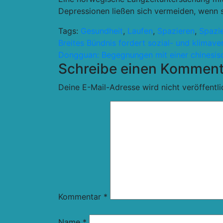
Depressionen ließen sich vermeiden, wenn 
Tags:
Gesundheit
,
Laufen
,
Spazieren
,
Spazi
Beitragsnavigation
Breites Bündnis fordert sozial- und klimave
Dongguan: Begegnungen mit einer chinesis
Schreibe einen Komment
Deine E-Mail-Adresse wird nicht veröffentli
Kommentar
*
Name
*