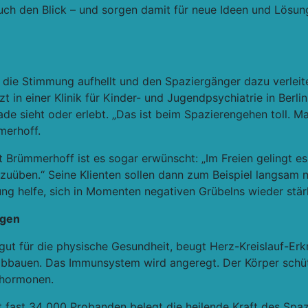
ch den Blick – und sorgen damit für
neue Ideen und Lösung
 die Stimmung aufhellt und den Spaziergänger dazu verleit
in einer Klinik für Kinder- und Jugendpsychiatrie in Berli
de sieht oder erlebt.
„Das ist beim Spazierengehen toll. M
merhoff.
zt Brümmerhoff ist es sogar erwünscht:
„Im Freien gelingt es
nzuüben.“
Seine Klienten sollen dann zum Beispiel langsam 
ng helfe, sich in Momenten negativen Grübelns wieder stärk
egen
gut für die physische Gesundheit, beugt
Herz-Kreislauf-Er
 abbauen. Das Immunsystem wird angeregt. Der Körper schü
shormonen
.
 fast 34 000 Probanden belegt die heilende Kraft des Spaz