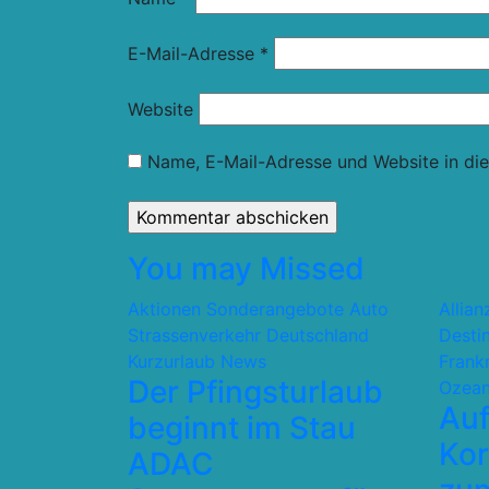
E-Mail-Adresse
*
Website
Name, E-Mail-Adresse und Website in di
You may Missed
Aktionen Sonderangebote
Auto
Allia
Strassenverkehr
Deutschland
Desti
Kurzurlaub
News
Frank
Der Pfingsturlaub
Ozean
Auf
beginnt im Stau
Kor
ADAC