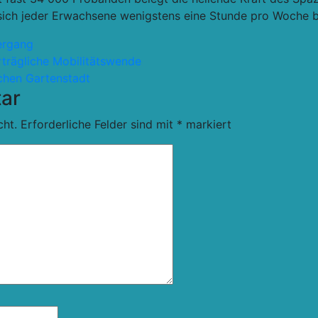
sich jeder Erwachsene
wenigstens eine Stunde pro Woche
b
ergang
rträgliche Mobilitätswende
chen Gartenstadt
ar
cht.
Erforderliche Felder sind mit
*
markiert