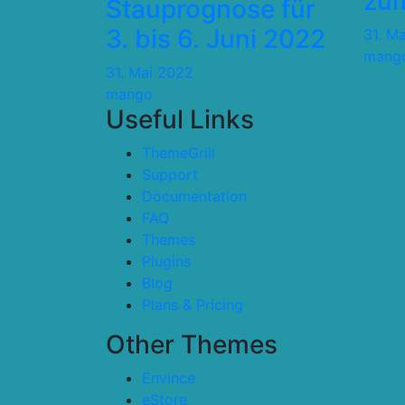
zum
Stauprognose für
3. bis 6. Juni 2022
31. M
mang
31. Mai 2022
mango
Useful Links
ThemeGrill
Support
Documentation
FAQ
Themes
Plugins
Blog
Plans & Pricing
Other Themes
Envince
eStore