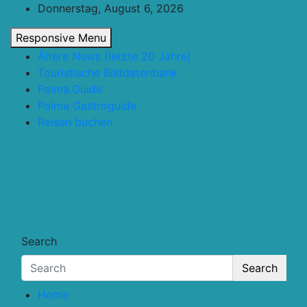
Skip
Donnerstag, August 6, 2026
to
Responsive Menu
content
Ältere News (letzte 20 Jahre)
Touristische Bilddatenbank
Palma.Guide
Palma Gastroguide
Reisen buchen
Touristik.Tips
… für deine Reiseplanung
Search
Search
Home