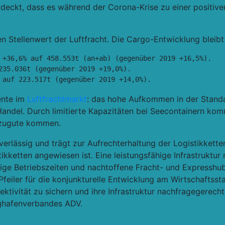
rdeckt, dass es während der Corona-Krise zu einer positi
n Stellenwert der Luftfracht. Die Cargo-Entwicklung bleib
 +36,6% auf 458.553t (an+ab) (gegenüber 2019 +16,5%). 

235.036t (gegenüber 2019 +19,0%). 

 auf 223.517t (gegenüber 2019 +14,0%).
ente im
Luftfrachtmarkt
: das hohe Aufkommen in der Standa
Handel. Durch limitierte Kapazitäten bei Seecontainern ko
t zugute kommen.
zuverlässig und trägt zur Aufrechterhaltung der Logistikkett
ikketten angewiesen ist. Eine leistungsfähige Infrastruktur
ige Betriebszeiten und nachtoffene Fracht- und Expresshu
eiler für die konjunkturelle Entwicklung am Wirtschaftsstan
ektivität zu sichern und ihre Infrastruktur nachfragegerech
ughafenverbandes ADV.
t