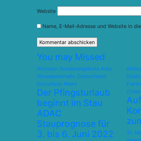
Website
Name, E-Mail-Adresse und Website in di
You may Missed
Aktionen Sonderangebote
Auto
Allia
Strassenverkehr
Deutschland
Desti
Kurzurlaub
News
Frank
Der Pfingsturlaub
Ozean
Auf
beginnt im Stau
Kor
ADAC
zum
Stauprognose für
3. bis 6. Juni 2022
31. M
mang