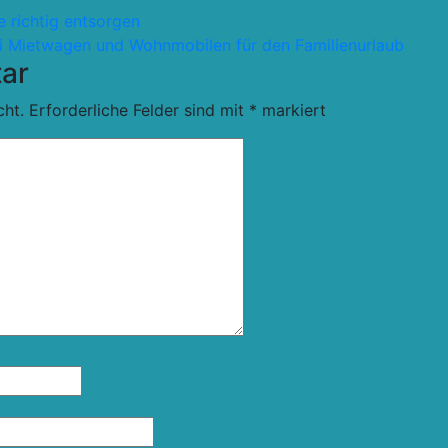
le richtig entsorgen
i Mietwagen und Wohnmobilen für den Familienurlaub
ar
cht.
Erforderliche Felder sind mit
*
markiert