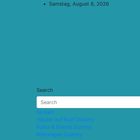
Skip
Samstag, August 8, 2026
to
content
Touristik.Tips
… für deine Reiseplanung
Search
Kontakt
Häuser auf Kopf Dummy
Kultur & Events Dummy
Mietwagen Dummy