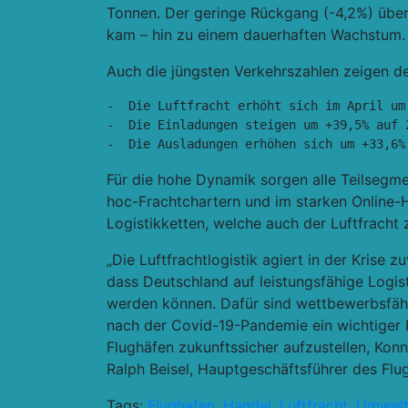
Tonnen. Der geringe Rückgang (-4,2%) übe
kam – hin zu einem dauerhaften Wachstum.
Auch die jüngsten Verkehrszahlen zeigen de
-  Die Luftfracht erhöht sich im April um
-  Die Einladungen steigen um +39,5% auf 
-  Die Ausladungen erhöhen sich um +33,6%
Für die hohe Dynamik sorgen alle Teilsegm
hoc-Frachtchartern und im starken Online-
Logistikketten, welche auch der Luftfrach
„Die Luftfrachtlogistik agiert in der Krise 
dass Deutschland auf leistungsfähige Logist
werden können. Dafür sind wettbewerbsfäh
nach der Covid-19-Pandemie ein wichtiger Pf
Flughäfen zukunftssicher aufzustellen, Konn
Ralph Beisel, Hauptgeschäftsführer des Fl
Tags:
Flughafen
,
Handel
,
Luftfracht
,
Umwel