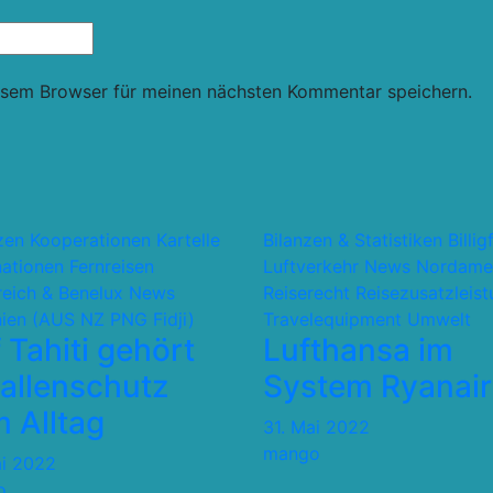
esem Browser für meinen nächsten Kommentar speichern.
nzen Kooperationen Kartelle
Bilanzen & Statistiken
Billig
nationen
Fernreisen
Luftverkehr
News
Nordame
reich & Benelux
News
Reiserecht
Reisezusatzleis
ien (AUS NZ PNG Fidji)
Travelequipment
Umwelt
 Tahiti gehört
Lufthansa im
allenschutz
System Ryanair
 Alltag
31. Mai 2022
mango
ai 2022
o