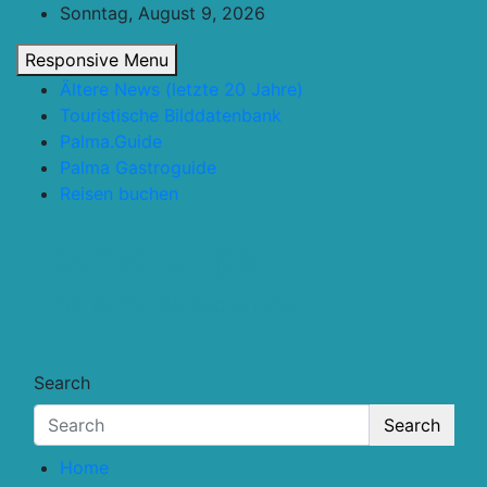
Skip
Sonntag, August 9, 2026
to
Responsive Menu
content
Ältere News (letzte 20 Jahre)
Touristische Bilddatenbank
Palma.Guide
Palma Gastroguide
Reisen buchen
Touristik.Tips
… für deine Reiseplanung
Search
Search
Home