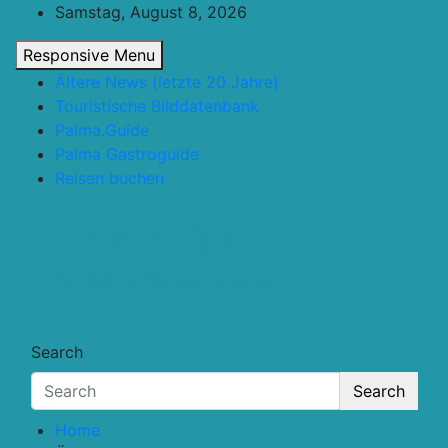
Skip
Samstag, August 8, 2026
to
Responsive Menu
content
Ältere News (letzte 20 Jahre)
Touristische Bilddatenbank
Palma.Guide
Palma Gastroguide
Reisen buchen
Touristik.Tips
… für deine Reiseplanung
Search
Search
Home