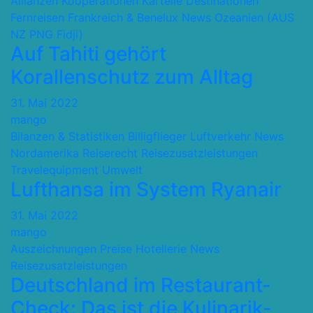
Allianzen Kooperationen Kartelle
Destinationen
Fernreisen
Frankreich & Benelux
News
Ozeanien (AUS
NZ PNG Fidji)
Auf Tahiti gehört
Korallenschutz zum Alltag
31. Mai 2022
mango
Bilanzen & Statistiken
Billigflieger
Luftverkehr
News
Nordamerika
Reiserecht
Reisezusatzleistungen
Travelequipment
Umwelt
Lufthansa im System Ryanair
31. Mai 2022
mango
Auszeichnungen Preise
Hotellerie
News
Reisezusatzleistungen
Deutschland im Restaurant-
Check: Das ist die Kulinarik-