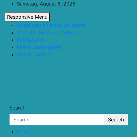
Skip
Samstag, August 8, 2026
to
Responsive Menu
content
Ältere News (letzte 20 Jahre)
Touristische Bilddatenbank
Palma.Guide
Palma Gastroguide
Reisen buchen
Touristik.Tips
… für deine Reiseplanung
Search
Search
Home