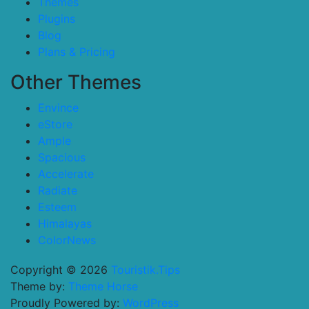
Themes
Plugins
Blog
Plans & Pricing
Other Themes
Envince
eStore
Ample
Spacious
Accelerate
Radiate
Esteem
Himalayas
ColorNews
Copyright © 2026
Touristik.Tips
Theme by:
Theme Horse
Proudly Powered by:
WordPress