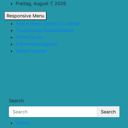
Skip
Freitag, August 7, 2026
to
Responsive Menu
content
Ältere News (letzte 20 Jahre)
Touristische Bilddatenbank
Palma.Guide
Palma Gastroguide
Reisen buchen
Touristik.Tips
… für deine Reiseplanung
Search
Search
Home