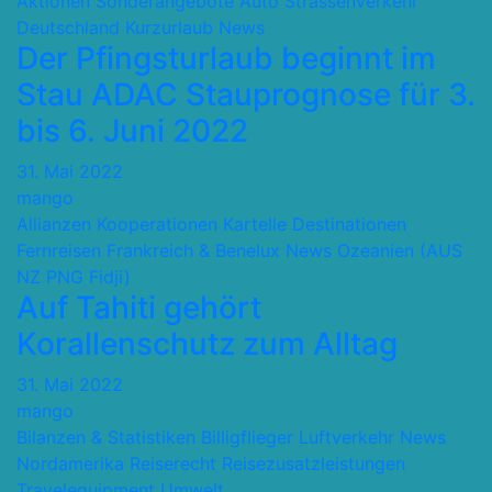
Aktionen Sonderangebote
Auto Strassenverkehr
Deutschland
Kurzurlaub
News
Der Pfingsturlaub beginnt im
Stau ADAC Stauprognose für 3.
bis 6. Juni 2022
31. Mai 2022
mango
Allianzen Kooperationen Kartelle
Destinationen
Fernreisen
Frankreich & Benelux
News
Ozeanien (AUS
NZ PNG Fidji)
Auf Tahiti gehört
Korallenschutz zum Alltag
31. Mai 2022
mango
Bilanzen & Statistiken
Billigflieger
Luftverkehr
News
Nordamerika
Reiserecht
Reisezusatzleistungen
Travelequipment
Umwelt