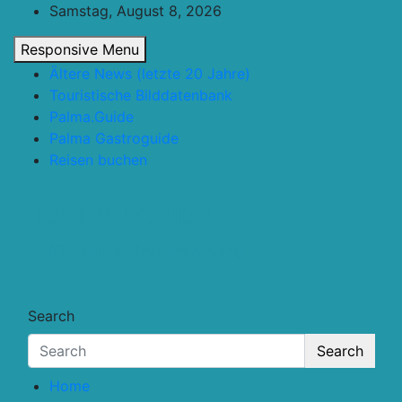
Skip
Samstag, August 8, 2026
to
Responsive Menu
content
Ältere News (letzte 20 Jahre)
Touristische Bilddatenbank
Palma.Guide
Palma Gastroguide
Reisen buchen
Touristik.Tips
… für deine Reiseplanung
Search
Search
Home