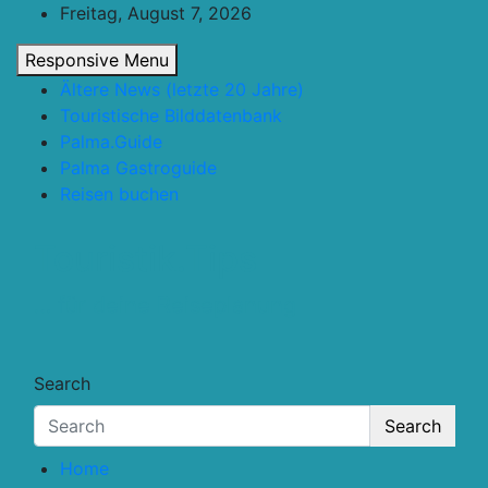
Skip
Freitag, August 7, 2026
to
Responsive Menu
content
Ältere News (letzte 20 Jahre)
Touristische Bilddatenbank
Palma.Guide
Palma Gastroguide
Reisen buchen
Touristik.Tips
… für deine Reiseplanung
Search
Search
Home