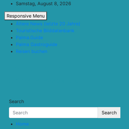
Skip
Samstag, August 8, 2026
to
Responsive Menu
content
Ältere News (letzte 20 Jahre)
Touristische Bilddatenbank
Palma.Guide
Palma Gastroguide
Reisen buchen
Touristik.Tips
… für deine Reiseplanung
Search
Search
Home