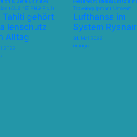
reich & Benelux
News
Reiserecht
Reisezusatzleis
ien (AUS NZ PNG Fidji)
Travelequipment
Umwelt
 Tahiti gehört
Lufthansa im
allenschutz
System Ryanair
 Alltag
31. Mai 2022
mango
ai 2022
o