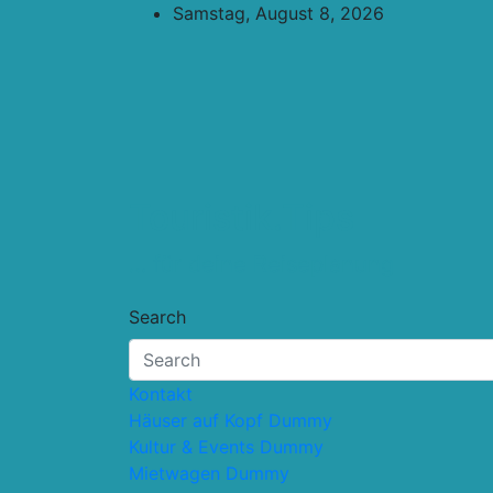
Skip
Samstag, August 8, 2026
to
content
Touristik.Tips
… für deine Reiseplanung
Search
Kontakt
Häuser auf Kopf Dummy
Kultur & Events Dummy
Mietwagen Dummy