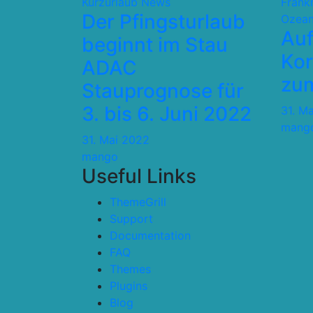
Kurzurlaub
News
Frank
Der Pfingsturlaub
Ozean
Auf
beginnt im Stau
Kor
ADAC
zum
Stauprognose für
3. bis 6. Juni 2022
31. M
mang
31. Mai 2022
mango
Useful Links
ThemeGrill
Support
Documentation
FAQ
Themes
Plugins
Blog