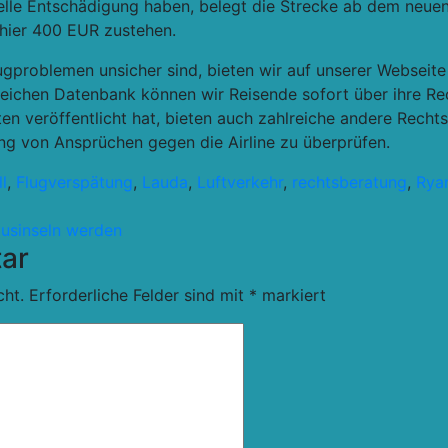
ielle Entschädigung haben, belegt die Strecke ab dem neu
 hier 400 EUR zustehen.
lugproblemen unsicher sind, bieten wir auf unserer Webseite 
eichen Datenbank können wir Reisende sofort über ihre Re
n veröffentlicht hat, bieten auch zahlreiche andere Recht
ng von Ansprüchen gegen die Airline zu überprüfen.
l
,
Flugverspätung
,
Lauda
,
Luftverkehr
,
rechtsberatung
,
Ryan
musinseln werden
ar
cht.
Erforderliche Felder sind mit
*
markiert