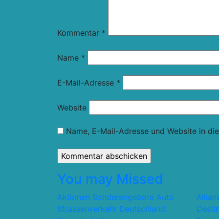
Kommentar
*
Name
*
E-Mail-Adresse
*
Website
Name, E-Mail-Adresse und Website in di
You may Missed
Aktionen Sonderangebote
Auto
Allia
Strassenverkehr
Deutschland
Desti