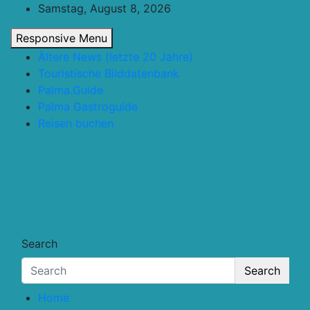
Skip
Samstag, August 8, 2026
to
Responsive Menu
content
Ältere News (letzte 20 Jahre)
Touristische Bilddatenbank
Palma.Guide
Palma Gastroguide
Reisen buchen
Touristik.Tips
… für deine Reiseplanung
Search
Search
Home