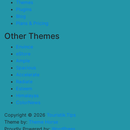
Themes
Plugins
Blog
Plans & Pricing
Other Themes
Envince
eStore
Ample
Spacious
Accelerate
Radiate
Esteem
Himalayas
ColorNews
Copyright © 2026
Touristik.Tips
Theme by:
Theme Horse
Proudly Powered by:
WordPress