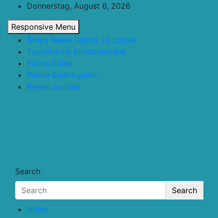
Skip
Donnerstag, August 6, 2026
to
Responsive Menu
content
Ältere News (letzte 20 Jahre)
Touristische Bilddatenbank
Palma.Guide
Palma Gastroguide
Reisen buchen
Touristik.Tips
… für deine Reiseplanung
Search
Search
Home