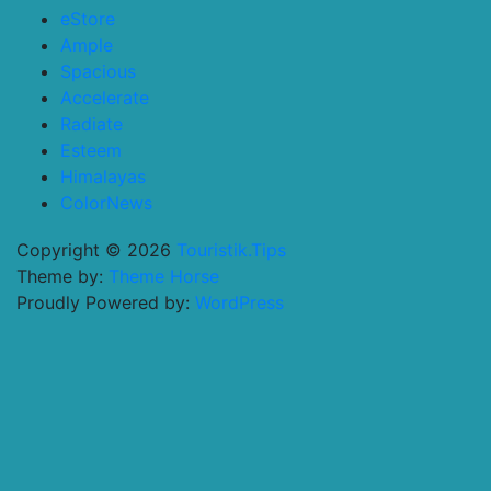
eStore
Ample
Spacious
Accelerate
Radiate
Esteem
Himalayas
ColorNews
Copyright © 2026
Touristik.Tips
Theme by:
Theme Horse
Proudly Powered by:
WordPress