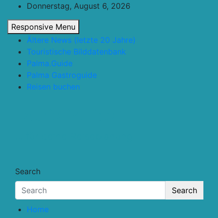
Skip
Donnerstag, August 6, 2026
to
Responsive Menu
content
Ältere News (letzte 20 Jahre)
Touristische Bilddatenbank
Palma.Guide
Palma Gastroguide
Reisen buchen
Touristik.Tips
… für deine Reiseplanung
Search
Search
Home