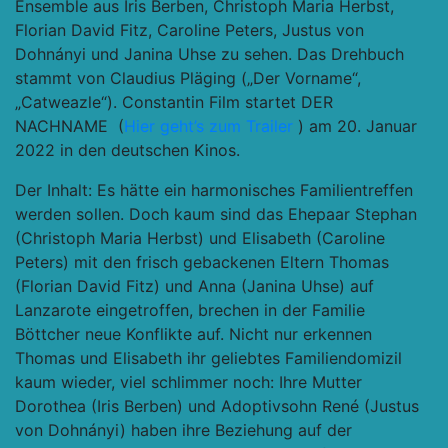
Ensemble aus Iris Berben, Christoph Maria Herbst,
Florian David Fitz, Caroline Peters, Justus von
Dohnányi und Janina Uhse zu sehen. Das Drehbuch
stammt von Claudius Pläging („Der Vorname“,
„Catweazle“). Constantin Film startet DER
NACHNAME (
Hier geht’s zum Trailer
) am 20. Januar
2022 in den deutschen Kinos.
Der Inhalt: Es hätte ein harmonisches Familientreffen
werden sollen. Doch kaum sind das Ehepaar Stephan
(Christoph Maria Herbst) und Elisabeth (Caroline
Peters) mit den frisch gebackenen Eltern Thomas
(Florian David Fitz) und Anna (Janina Uhse) auf
Lanzarote eingetroffen, brechen in der Familie
Böttcher neue Konflikte auf. Nicht nur erkennen
Thomas und Elisabeth ihr geliebtes Familiendomizil
kaum wieder, viel schlimmer noch: Ihre Mutter
Dorothea (Iris Berben) und Adoptivsohn René (Justus
von Dohnányi) haben ihre Beziehung auf der