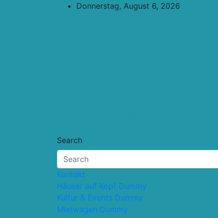
Skip
Donnerstag, August 6, 2026
to
content
Touristik.Tips
… für deine Reiseplanung
Search
Kontakt
Häuser auf Kopf Dummy
Kultur & Events Dummy
Mietwagen Dummy