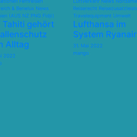
nationen
Fernreisen
Luftverkehr
News
Nordame
reich & Benelux
News
Reiserecht
Reisezusatzleis
ien (AUS NZ PNG Fidji)
Travelequipment
Umwelt
 Tahiti gehört
Lufthansa im
allenschutz
System Ryanair
 Alltag
31. Mai 2022
mango
ai 2022
o