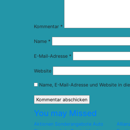
Kommentar
*
Name
*
E-Mail-Adresse
*
Website
Name, E-Mail-Adresse und Website in di
You may Missed
Aktionen Sonderangebote
Auto
Allia