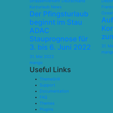
Strassenverkehr
Deutschland
Desti
Kurzurlaub
News
Frank
Der Pfingsturlaub
Ozean
Auf
beginnt im Stau
Kor
ADAC
zum
Stauprognose für
3. bis 6. Juni 2022
31. M
mang
31. Mai 2022
mango
Useful Links
ThemeGrill
Support
Documentation
FAQ
Themes
Plugins