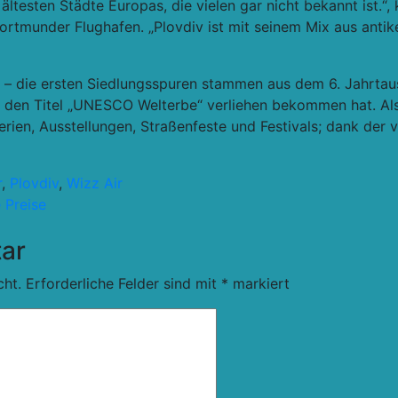
ältesten Städte Europas, die vielen gar nicht bekannt ist.“,
ortmunder Flughafen. „Plovdiv ist mit seinem Mix aus antik
te – die ersten Siedlungsspuren stammen aus dem 6. Jahrtau
04 den Titel „UNESCO Welterbe“ verliehen bekommen hat. Al
erien, Ausstellungen, Straßenfeste und Festivals; dank der 
r
,
Plovdiv
,
Wizz Air
 Preise
ar
cht.
Erforderliche Felder sind mit
*
markiert