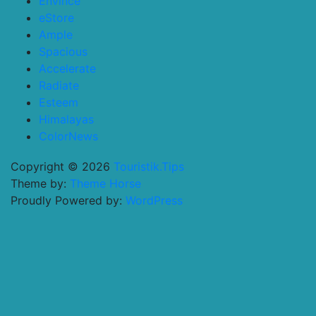
Envince
eStore
Ample
Spacious
Accelerate
Radiate
Esteem
Himalayas
ColorNews
Copyright © 2026
Touristik.Tips
Theme by:
Theme Horse
Proudly Powered by:
WordPress