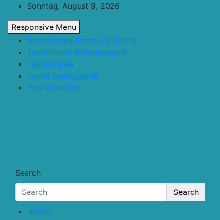
Skip
Sonntag, August 9, 2026
to
Responsive Menu
content
Ältere News (letzte 20 Jahre)
Touristische Bilddatenbank
Palma.Guide
Palma Gastroguide
Reisen buchen
Touristik.Tips
… für deine Reiseplanung
Search
Search
Home