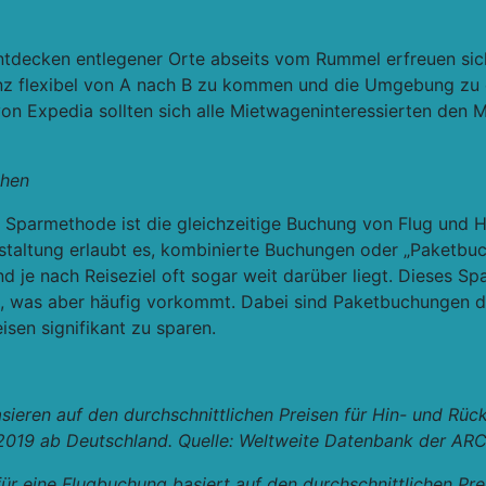
ntdecken entlegener Orte abseits vom Rummel erfreuen sich
ganz flexibel von A nach B zu kommen und die Umgebung z
von Expedia sollten sich alle Mietwageninteressierten den 
chen
 Sparmethode ist die gleichzeitige Buchung von Flug und Ho
gestaltung erlaubt es, kombinierte Buchungen oder „Paketbu
d je nach Reiseziel oft sogar weit darüber liegt. Dieses Sp
n, was aber häufig vorkommt. Dabei sind Paketbuchungen d
eisen signifikant zu sparen.
sieren auf den durchschnittlichen Preisen für Hin- und Rüc
019 ab Deutschland. Quelle: Weltweite Datenbank der ARC 
 eine Flugbuchung basiert auf den durchschnittlichen Prei