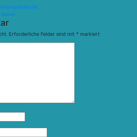
Tourismusbranche
n Sauna
ar
cht.
Erforderliche Felder sind mit
*
markiert