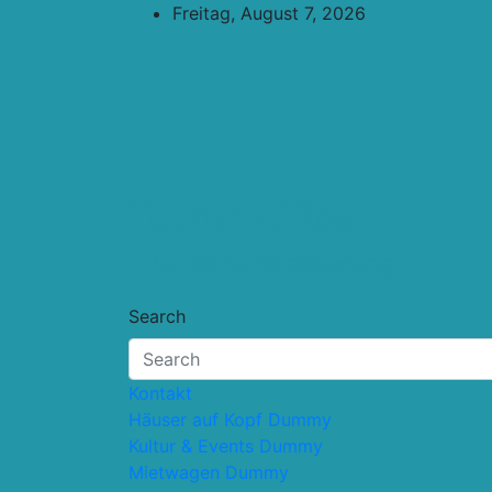
Skip
Freitag, August 7, 2026
to
content
Touristik.Tips
… für deine Reiseplanung
Search
Kontakt
Häuser auf Kopf Dummy
Kultur & Events Dummy
Mietwagen Dummy