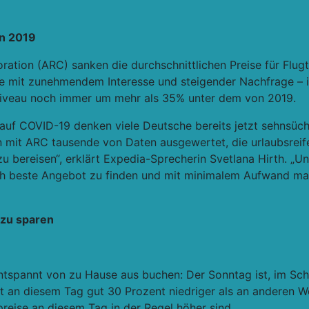
on 2019
oration (ARC) sanken die durchschnittlichen Preise für Flu
ise mit zunehmendem Interesse und steigender Nachfrage –
isniveau noch immer um mehr als 35% unter dem von 2019.
 auf COVID-19 denken viele Deutsche bereits jetzt sehnsüch
it ARC tausende von Daten ausgewertet, die urlaubsreife
u bereisen“, erklärt Expedia-Sprecherin Svetlana Hirth. „Un
lich beste Angebot zu finden und mit minimalem Aufwand ma
 zu sparen
entspannt von zu Hause aus buchen: Der Sonntag ist, im Sch
ist an diesem Tag gut 30 Prozent niedriger als an anderen
reise an diesem Tag in der Regel höher sind.