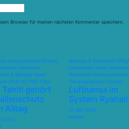
esem Browser für meinen nächsten Kommentar speichern.
nzen Kooperationen Kartelle
Bilanzen & Statistiken
Billig
nationen
Fernreisen
Luftverkehr
News
Nordame
reich & Benelux
News
Reiserecht
Reisezusatzleis
ien (AUS NZ PNG Fidji)
Travelequipment
Umwelt
 Tahiti gehört
Lufthansa im
allenschutz
System Ryanair
 Alltag
31. Mai 2022
mango
ai 2022
o