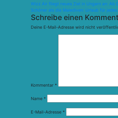
Beitragsnavigation
Wizz Air fliegt neues Ziel in Ungarn an: A
Schöner als die Malediven: Urlaub für jede
Schreibe einen Komment
Deine E-Mail-Adresse wird nicht veröffentli
Kommentar
*
Name
*
E-Mail-Adresse
*