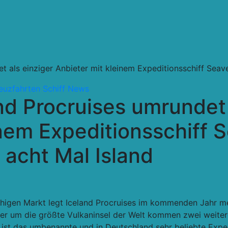
et als einziger Anbieter mit kleinem Expeditionsschiff Se
euzfahrten Schiff
News
nd Procruises umrundet 
inem Expeditionsschiff 
acht Mal Island
chigen Markt legt Iceland Procruises im kommenden Jahr me
ter um die größte Vulkaninsel der Welt kommen zwei weite
e ist das umbenannte und in Deutschland sehr beliebte Exp