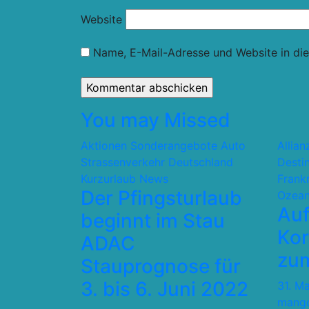
Website
Name, E-Mail-Adresse und Website in di
You may Missed
Aktionen Sonderangebote
Auto
Allia
Strassenverkehr
Deutschland
Desti
Kurzurlaub
News
Frank
Der Pfingsturlaub
Ozean
Auf
beginnt im Stau
Kor
ADAC
zum
Stauprognose für
3. bis 6. Juni 2022
31. M
mang