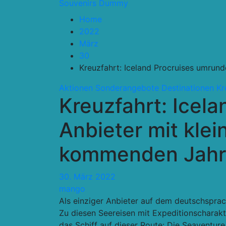
Souvenirs Dummy
Home
2022
März
30
Kreuzfahrt: Iceland Procruises umrund
Aktionen Sonderangebote
Destinationen
Kr
Kreuzfahrt: Icela
Anbieter mit kle
kommenden Jahr 
30. März 2022
mango
Als einziger Anbieter auf dem deutschspra
Zu diesen Seereisen mit Expeditionscharak
das Schiff auf dieser Route: Die Seaventur