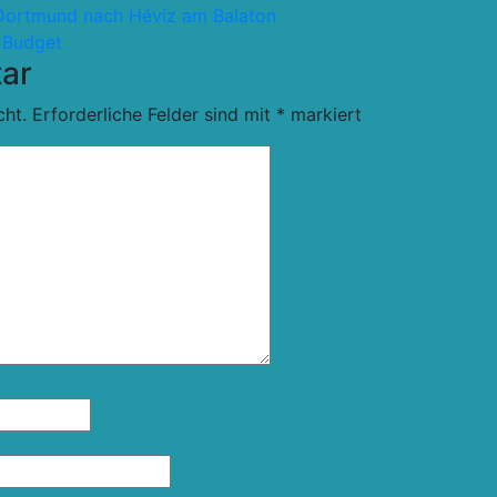
b Dortmund nach Hévíz am Balaton
s Budget
ar
cht.
Erforderliche Felder sind mit
*
markiert