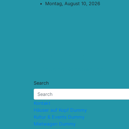
Skip
Montag, August 10, 2026
to
content
Touristik.Tips
… für deine Reiseplanung
Search
Kontakt
Häuser auf Kopf Dummy
Kultur & Events Dummy
Mietwagen Dummy