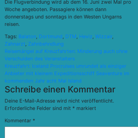
Die Flugverbindung wird ab dem 16. Juni zwei Mal pro
Woche angeboten. Passagiere können dann
donnerstags und sonntags in den Westen Ungarns
reisen.
Tags:
Balaton
,
Dortmund
,
DTM
,
Heviz
,
Wizzair
,
Zahnarzt
,
Zahnbehndlung
Beitragsnavigation
Reisemängel auf Kreuzfahrten: Minderung auch ohne
Verschulden des Veranstalters
Kreuzfahrt: Iceland Procruises umrundet als einziger
Anbieter mit kleinem Expeditionsschiff Seaventure im
kommenden Jahr acht Mal Island
Schreibe einen Kommentar
Deine E-Mail-Adresse wird nicht veröffentlicht.
Erforderliche Felder sind mit
*
markiert
Kommentar
*