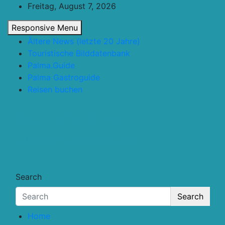
Skip
Freitag, August 7, 2026
to
Responsive Menu
content
Ältere News (letzte 20 Jahre)
Touristische Bilddatenbank
Palma.Guide
Palma Gastroguide
Reisen buchen
Touristik.Tips
… für deine Reiseplanung
Search
Search
Home