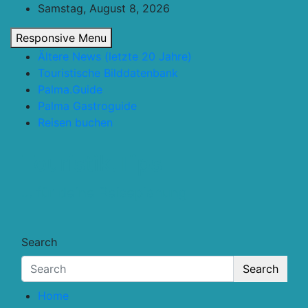
Skip
Samstag, August 8, 2026
to
Responsive Menu
content
Ältere News (letzte 20 Jahre)
Touristische Bilddatenbank
Palma.Guide
Palma Gastroguide
Reisen buchen
Touristik.Tips
… für deine Reiseplanung
Search
Search
Home