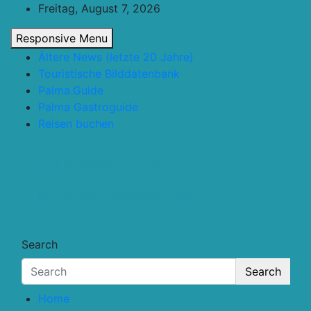
Skip
Freitag, August 7, 2026
to
Responsive Menu
content
Ältere News (letzte 20 Jahre)
Touristische Bilddatenbank
Palma.Guide
Palma Gastroguide
Reisen buchen
Touristik.Tips
… für deine Reiseplanung
Search
Search
Home