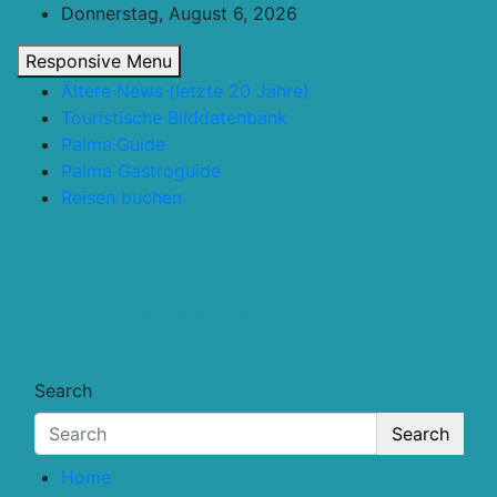
Skip
Donnerstag, August 6, 2026
to
Responsive Menu
content
Ältere News (letzte 20 Jahre)
Touristische Bilddatenbank
Palma.Guide
Palma Gastroguide
Reisen buchen
Touristik.Tips
… für deine Reiseplanung
Search
Search
Home